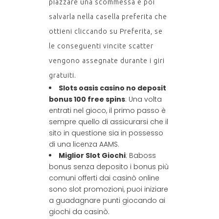
piazzare una scommessa e poi
salvarla nella casella preferita che
ottieni cliccando su Preferita, se
le conseguenti vincite scatter
vengono assegnate durante i giri
gratuiti.
Slots oasis casino no deposit
bonus 100 free spins
: Una volta
entrati nel gioco, il primo passo è
sempre quello di assicurarsi che il
sito in questione sia in possesso
di una licenza AAMS.
Miglior Slot Giochi
: Baboss
bonus senza deposito i bonus più
comuni offerti dai casinò online
sono slot promozioni, puoi iniziare
a guadagnare punti giocando ai
giochi da casinò.