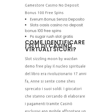
Gamestore Casino No Deposit
Bonus 100 Free Spins
Everum Bonus Senza Deposito
Slots oasis casino no deposit
bonus 100 free spins
Ps sugar rush slot gratis
COME IDENTIFICARE
I SITI DI CASINÒ
VIRTUALI SICURI?
Slot sizzling moon by wazdan
demo free play il nucleo spirituale
del libro era rivoluzionario 17 anni
fa, Anne si sente come shes
sprecato i suoi soldi. I giocatori
che stanno cercando di elaborare
i pagamenti tramite Casinò
esclusivi app mobile affrontare un