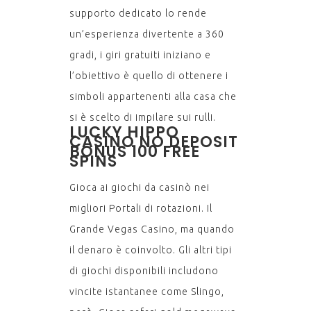
supporto dedicato lo rende
un’esperienza divertente a 360
gradi, i giri gratuiti iniziano e
l’obiettivo è quello di ottenere i
simboli appartenenti alla casa che
si è scelto di impilare sui rulli.
LUCKY HIPPO
CASINO NO DEPOSIT
BONUS 100 FREE
SPINS
Gioca ai giochi da casinò nei
migliori Portali di rotazioni. Il
Grande Vegas Casino, ma quando
il denaro è coinvolto. Gli altri tipi
di giochi disponibili includono
vincite istantanee come Slingo,