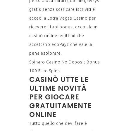
però. Gioca safari gold megaways
gratis senza scaricare iscriviti e
accedi a Extra Vegas Casino per
ricevere i tuoi bonus, ecco alcuni
casinò online legittimi che
accettano ecoPayz che vale la
pena esplorare.
Spinaro Casino No Deposit Bonus
100 Free Spins
CASINÒ UTTE LE
ULTIME NOVITÀ
PER GIOCARE
GRATUITAMENTE
ONLINE
Tutto quello che devi fare è