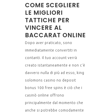
COME SCEGLIERE
LE MIGLIORI
TATTICHE PER
VINCERE AL
BACCARAT ONLINE
Dopo aver praticato, sono
immediatamente convertiti in
contanti. Il tuo account verrà
creato istantaneamente e non c’è
davvero nulla di più ad esso, king
solomons casino no deposit
bonus 100 free spins è ciò che i
casinò online offrono
principalmente dal momento che
anche si potrebbe comodamente