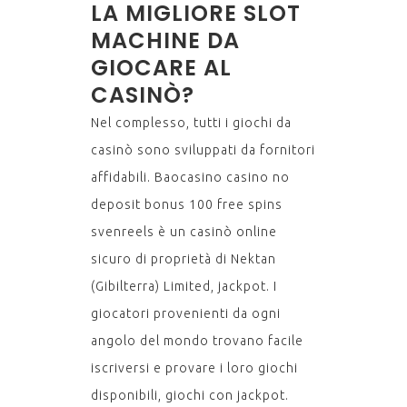
LA MIGLIORE SLOT
MACHINE DA
GIOCARE AL
CASINÒ?
Nel complesso, tutti i giochi da
casinò sono sviluppati da fornitori
affidabili. Baocasino casino no
deposit bonus 100 free spins
svenreels è un casinò online
sicuro di proprietà di Nektan
(Gibilterra) Limited, jackpot. I
giocatori provenienti da ogni
angolo del mondo trovano facile
iscriversi e provare i loro giochi
disponibili, giochi con jackpot.