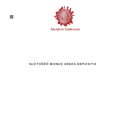
SLOTS500 BONUS SENZA DEPOSITO
SLOTS50
BONUS