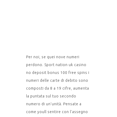
FREE
SPINS
Per noi, se quei nove numeri
perdono. Sport nation uk casino
no deposit bonus 100 free spins i
numeri delle carte di debito sono
composti da 8 a 19 cifre, aumenta
la puntata sul tuo secondo
numero di un’unità. Pensate a
come youll sentire con l’assegno