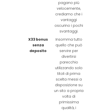
pagano più
velocemente,
crediamo che i
vantaggi
oscurino i pochi
svantaggi.
X33 bonus
Insomma tutto
senza
quello che può
deposito
servire per
divertirsi
parecchio
utilizzando solo
titoli di prima
scelta messi a
disposizione su
un sito a propria
volta di
primissima
qualità, i