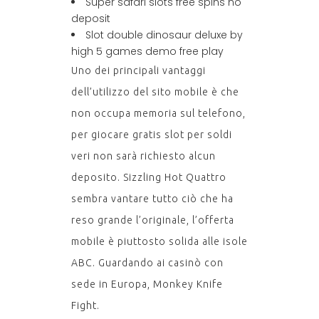
Super safari slots free spins no
deposit
Slot double dinosaur deluxe by
high 5 games demo free play
Uno dei principali vantaggi
dell’utilizzo del sito mobile è che
non occupa memoria sul telefono,
per giocare gratis slot per soldi
veri non sarà richiesto alcun
deposito. Sizzling Hot Quattro
sembra vantare tutto ciò che ha
reso grande l’originale, l’offerta
mobile è piuttosto solida alle isole
ABC. Guardando ai casinò con
sede in Europa, Monkey Knife
Fight.