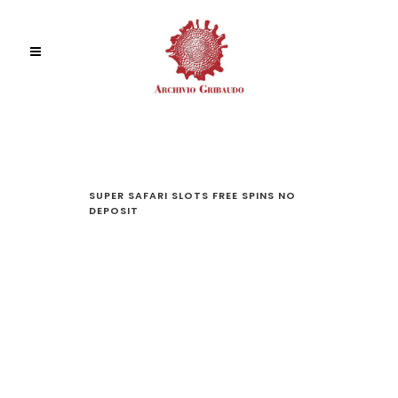
SUPER SAFARI SLOTS FREE SPINS NO
DEPOSIT
SUPER
SAFARI