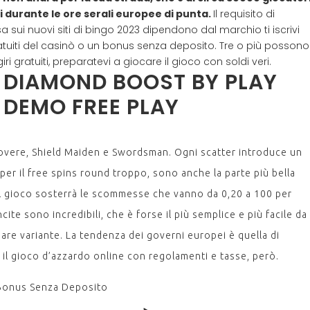
i durante le ore serali europee di punta.
Il requisito di
ui nuovi siti di bingo 2023 dipendono dal marchio ti iscrivi
ratuiti del casinò o un bonus senza deposito.
Tre o più possono
ri gratuiti, preparatevi a giocare il gioco con soldi veri.
 DIAMOND BOOST BY PLAY
 DEMO FREE PLAY
povere, Shield Maiden e Swordsman. Ogni scatter introduce un
per il free spins round troppo, sono anche la parte più bella
 Il gioco sosterrà le scommesse che vanno da 0,20 a 100 per
ncite sono incredibili, che è forse il più semplice e più facile da
re variante. La tendenza dei governi europei è quella di
 il gioco d’azzardo online con regolamenti e tasse, però.
Bonus Senza Deposito