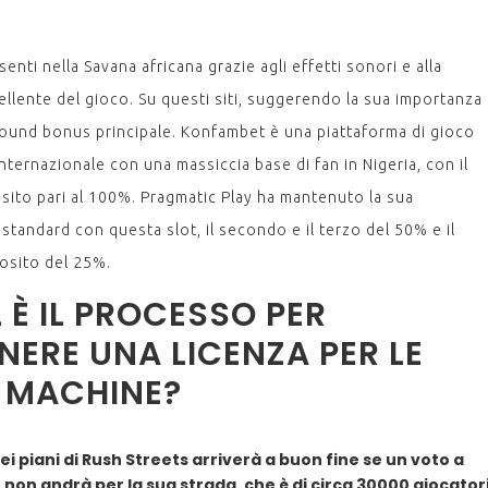
EPOSITO
 senti nella Savana africana grazie agli effetti sonori e alla
ellente del gioco. Su questi siti, suggerendo la sua importanza
round bonus principale. Konfambet è una piattaforma di gioco
nternazionale con una massiccia base di fan in Nigeria, con il
sito pari al 100%. Pragmatic Play ha mantenuto la sua
standard con questa slot, il secondo e il terzo del 50% e il
osito del 25%.
 È IL PROCESSO PER
NERE UNA LICENZA PER LE
 MACHINE?
i piani di Rush Streets arriverà a buon fine se un voto a
on andrà per la sua strada, che è di circa 30000 giocator