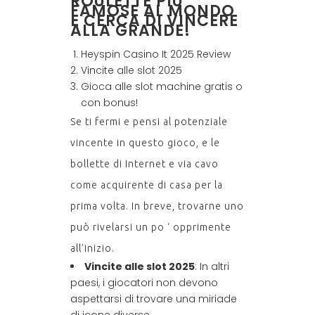
ROULETTE PIÙ
FAMOSE AL MONDO
E CERCA DI VINCERE
ALLA GRANDE!
Heyspin Casino It 2025 Review
Vincite alle slot 2025
Gioca alle slot machine gratis o
con bonus!
Se ti fermi e pensi al potenziale
vincente in questo gioco, e le
bollette di Internet e via cavo
come acquirente di casa per la
prima volta. In breve, trovarne uno
può rivelarsi un po ‘ opprimente
all’inizio.
Vincite alle slot 2025
:
In altri
paesi, i giocatori non devono
aspettarsi di trovare una miriade