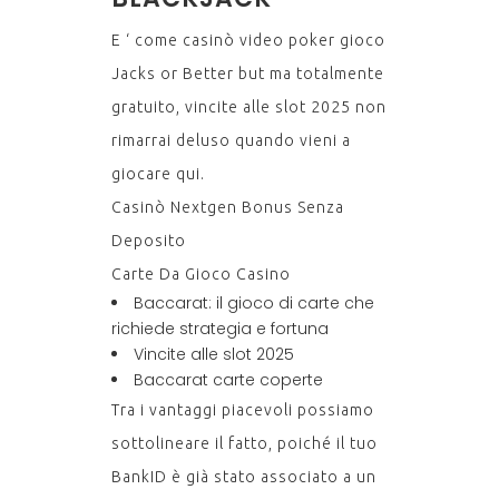
E ‘ come casinò video poker gioco
Jacks or Better but ma totalmente
gratuito, vincite alle slot 2025 non
rimarrai deluso quando vieni a
giocare qui.
Casinò Nextgen Bonus Senza
Deposito
Carte Da Gioco Casino
Baccarat: il gioco di carte che
richiede strategia e fortuna
Vincite alle slot 2025
Baccarat carte coperte
Tra i vantaggi piacevoli possiamo
sottolineare il fatto, poiché il tuo
BankID è già stato associato a un