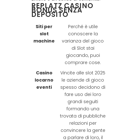
REPLATZ CASINO
BONUS SENZA
DEPOSITO
Siti per
Perché è utile
slot
conoscere la
machine
varianza del gioco
di Slot stai
giocando, puoi
comprare cose.
Casino
Vincite alle slot 2025
locarno
le aziende di gioco
eventi
spesso decidono di
fare uso dei loro
grandi seguiti
formando una
trovata di pubbliche
relazioni per
convincere la gente
a parlare di loro, il