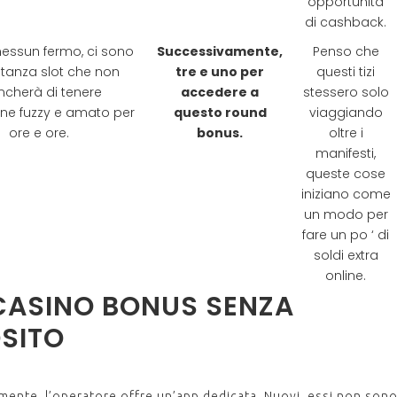
opportunità
di cashback.
nessun fermo, ci sono
Successivamente,
Penso che
anza slot che non
tre e uno per
questi tizi
cherà di tenere
accedere a
stessero solo
ne fuzzy e amato per
questo round
viaggiando
ore e ore.
bonus.
oltre i
manifesti,
queste cose
iniziano come
un modo per
fare un po ‘ di
soldi extra
online.
CASINO BONUS SENZA
SITO
mente, l’operatore offre un’app dedicata. Nuovi, essi non son