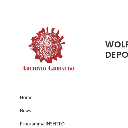
WOLF
DEPO
W
B
Home
News
Programma INSERTO