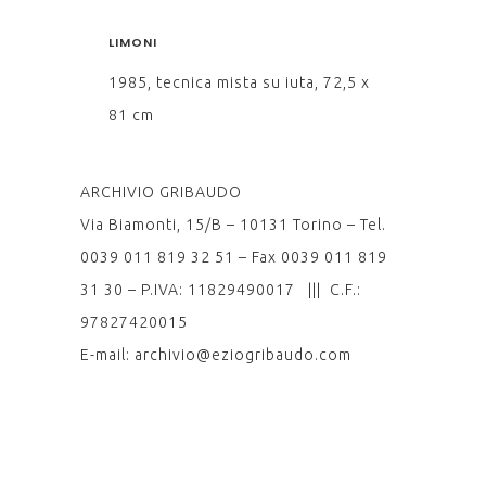
LIMONI
1985, tecnica mista su iuta, 72,5 x
81 cm
ARCHIVIO GRIBAUDO
Via Biamonti, 15/B – 10131 Torino – Tel.
0039 011 819 32 51 – Fax 0039 011 819
31 30 – P.IVA: 11829490017 ||| C.F.:
97827420015
E-mail: archivio@eziogribaudo.com